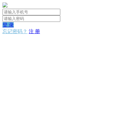
登 录
忘记密码？
注 册